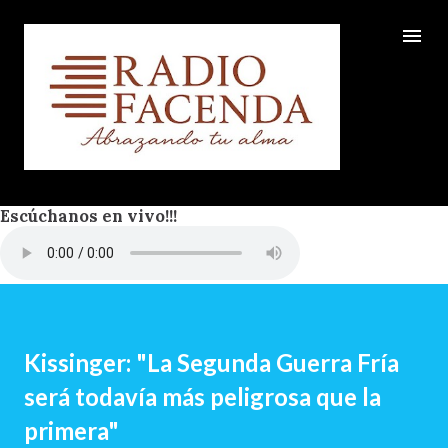
Ir al contenido principal
Escúchanos en vivo!!!
Kissinger: "La Segunda Guerra Fría
será todavía más peligrosa que la
primera"