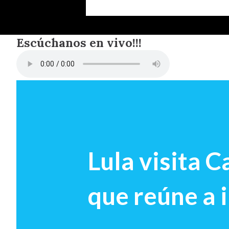
Escúchanos en vivo!!!
Lula visita 
que reúne a 