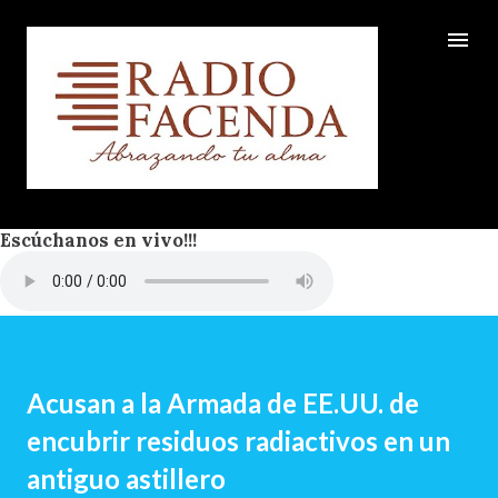
Ir al contenido principal
Escúchanos en vivo!!!
Acusan a la Armada de EE.UU. de
encubrir residuos radiactivos en un
antiguo astillero