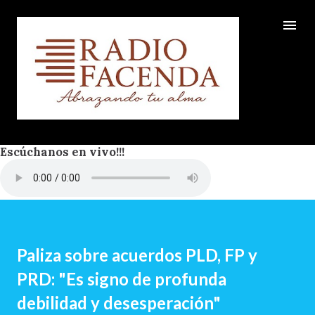
Ir al contenido principal
Escúchanos en vivo!!!
Paliza sobre acuerdos PLD, FP y
PRD: "Es signo de profunda
debilidad y desesperación"