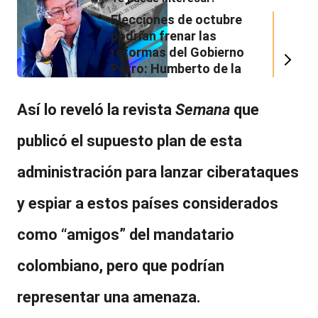
Elecciones de octubre
podrían frenar las
reformas del Gobierno
Petro: Humberto de la
Calle explicó cuáles son
las razones
Así lo reveló la revista
Semana
que
publicó el supuesto plan de esta
administración para
lanzar ciberataques
y espiar a estos países considerados
como “amigos” del mandatario
colombiano
, pero que podrían
representar una amenaza.