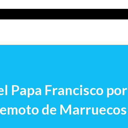
el Papa Francisco por
rremoto de Marruecos