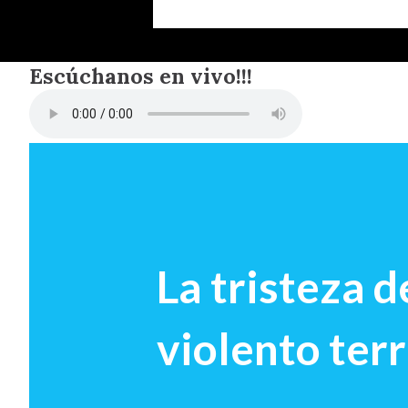
Escúchanos en vivo!!!
La tristeza d
violento te