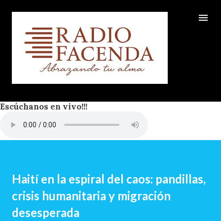
Ir al contenido principal
Escúchanos en vivo!!!
Haití en la espiral del caos: pandillas,
crisis humanitaria y migración
desesperada