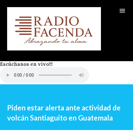
Ir al contenido principal
Escúchanos en vivo!!!
Piden estar alerta ante actividad de
volcán Santiaguito en Guatemala