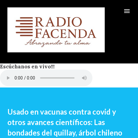
Ir al contenido principal
Escúchanos en vivo!!!
Usado en vacunas contra covid y
otros avances científicos: Las
bondades del quillay, árbol chileno