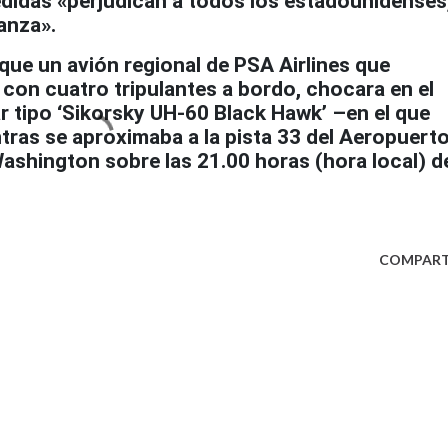
didas «perjudican a todos los estadounidenses
anza».
ue un avión regional de PSA Airlines que
 con cuatro tripulantes a bordo, chocara en el
ar tipo ‘Sikorsky UH-60 Black Hawk’ –en el que
tras se aproximaba a la pista 33 del Aeropuert
ashington sobre las 21.00 horas (hora local) d
COMPART