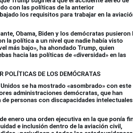
que Trump sugiriera que el accidente aéreo de
o con las políticas de la anterior
bajado los requisitos para trabajar en la aviaci
lante, Obama, Biden y los demócratas pusieron 
on la política a un nivel que nadie había visto
ivel más bajo», ha ahondado Trump, quien
as hacia las políticas de «diversidad» en las
R POLÍTICAS DE LOS DEMÓCRATAS
os Unidos se ha mostrado «asombrado» con este
eriores administraciones demócratas, que han
 de personas con discapacidades intelectuales
de enero una orden ejecutiva en la que ponía fi
idad e inclusión dentro de la aviación civil,