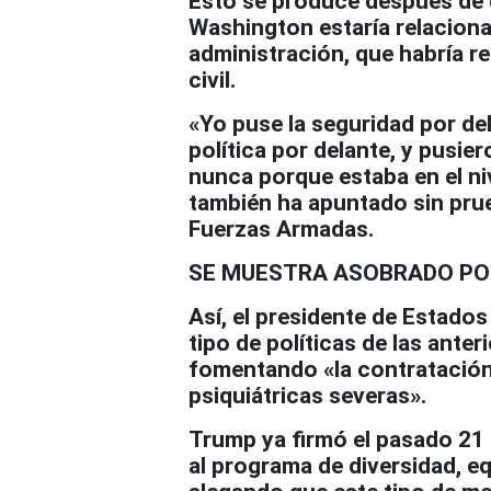
Esto se produce después de 
Washington estaría relacionad
administración, que habría re
civil.
«Yo puse la seguridad por de
política por delante, y pusier
nunca porque estaba en el n
también ha apuntado sin prueb
Fuerzas Armadas.
SE MUESTRA ASOBRADO PO
Así, el presidente de Estad
tipo de políticas de las ant
fomentando «la contratación
psiquiátricas severas».
Trump ya firmó el pasado 21 
al programa de diversidad, equ