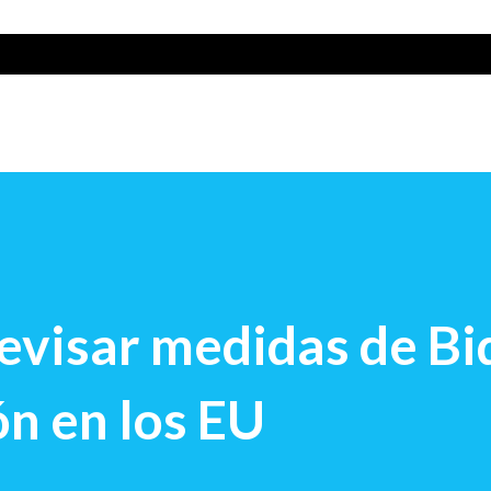
evisar medidas de Bi
ón en los EU