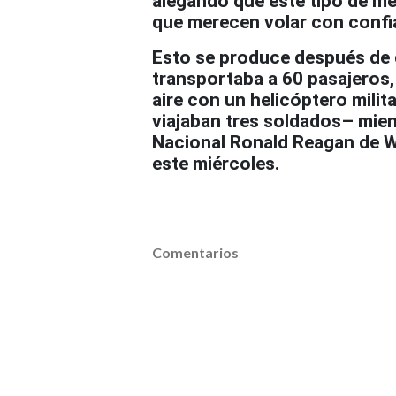
alegando que este tipo de me
que merecen volar con confi
Esto se produce después de q
transportaba a 60 pasajeros,
aire con un helicóptero milit
viajaban tres soldados– mien
Nacional Ronald Reagan de W
este miércoles.
Comentarios