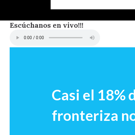
Escúchanos en vivo!!!
Casi el 18% d
fronteriza no