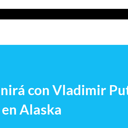
nirá con Vladimir Put
 en Alaska