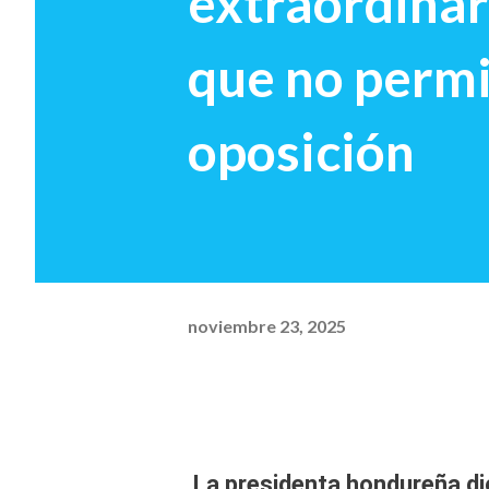
extraordinar
que no permit
oposición
noviembre 23, 2025
La presidenta hondureña
di