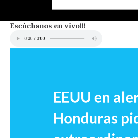
Escúchanos en vivo!!!
EEUU en aler
Honduras pid