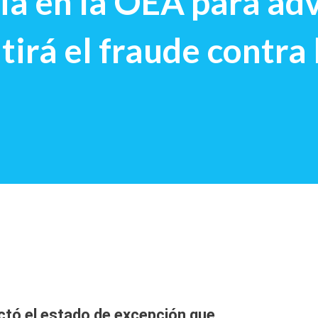
ia en la OEA para adv
irá el fraude contra 
ctó el estado de excepción que