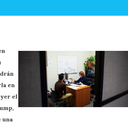
en
u
ndrán
rla en
ayer el
rump,
e una