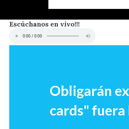
Escúchanos en vivo!!!
Obligarán ex
cards" fuer