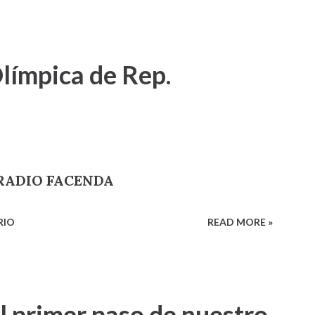
límpica de Rep.
o RADIO FACENDA
RIO
READ MORE »
l primer paso de nuestro