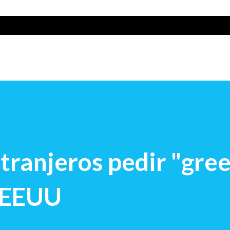
tranjeros pedir "gre
a EEUU