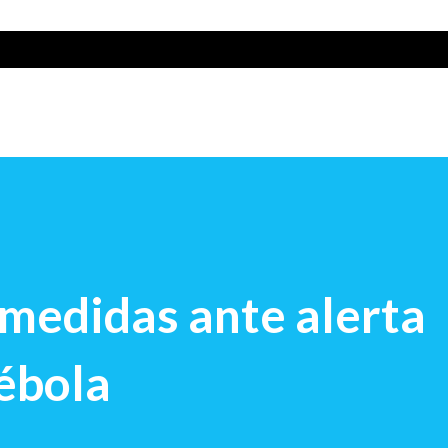
medidas ante alerta
ébola